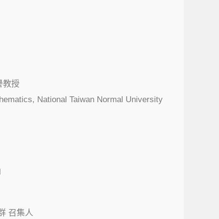
譽教授
hematics, National Taiwan Normal University
l
群 召集人