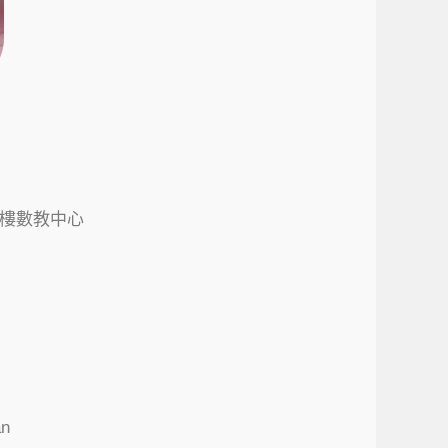
4樓數教中心
an