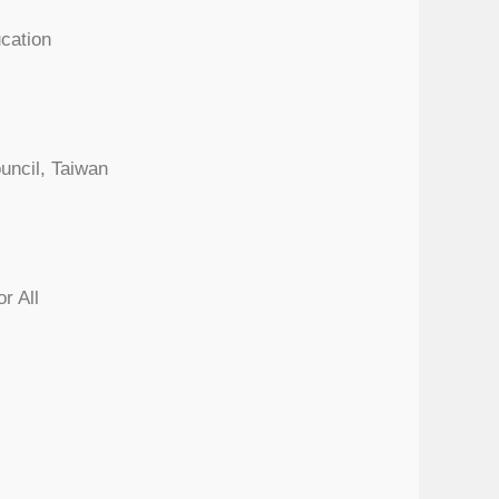
cation
uncil, Taiwan
r All