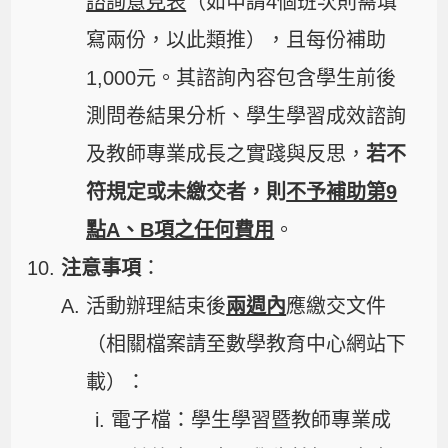
諮詢意見表
（如申請4個班次則需填
寫兩份，以此類推），且每份補助
1,000元。其諮詢內容包含學生前後
測問卷結果分析、學生學習成效諮詢
及教師專業成長之實踐與反思，
若不
符規定或未繳交者，則
不予補助第9
點A、B項之任何費用
。
注意事項
：
活動辦理結束後
兩週內
應繳交文件
（相關檔案請至數學教育中心網站下
載）：
電子檔：學生學習暨教師專業成