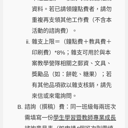
資料。若已請領鐘點費者，請勿
重複再支領其他工作費（不含本
活動的諮詢費）。
雜支上限＝（鐘點費＋教具費＋
印刷費）*8%；雜支可用於與本
案教學營隊相關之郵資、文具、
獎勵品（如：餅乾、糖果）；若
有其他品項欲以雜支核銷，請先
來信或來電詢問。
諮詢（撰稿）費：同一班級每兩班次
需填寫一份
學生學習暨教師專業成長